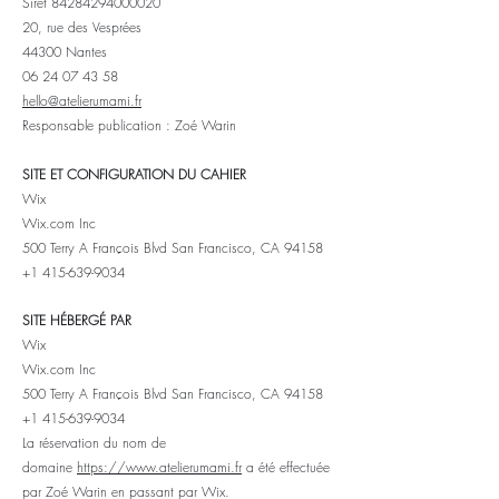
Siret
84284294000020
20, rue des Vesprées
44300 Nantes
06 24 07 43 58
hello@atelierumami.fr
Responsable publication : Zoé Warin
SITE ET CONFIGURATION DU CAHIER
Wix
Wix.com Inc
500 Terry A François Blvd San Francisco, CA 94158
+1 415-639-9034
SITE HÉBERGÉ PAR
Wix
Wix.com Inc
500 Terry A François Blvd San Francisco, CA 94158
+1 415-639-9034
La réservation du nom de
domaine
https://
www.atelierumami.fr
a été effectuée
par Zoé Warin en passant par Wix.