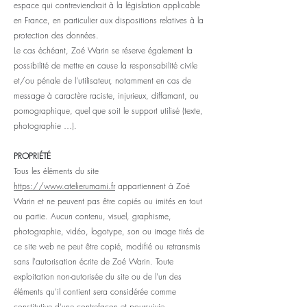
espace qui contreviendrait à la législation applicable
en France, en particulier aux dispositions relatives à la
protection des données.
Le cas échéant, Zoé Warin se réserve également la
possibilité de mettre en cause la responsabilité civile
et/ou pénale de l’utilisateur, notamment en cas de
message à caractère raciste, injurieux, diffamant, ou
pornographique, quel que soit le support utilisé (texte,
photographie …).
PROPRIÉTÉ
Tous les éléments du site
https://
www.atelierumami.fr
appartiennent à Zoé
Warin et ne peuvent pas être copiés ou imités en tout
ou partie. Aucun contenu, visuel, graphisme,
photographie, vidéo, logotype, son ou image tirés de
ce site web ne peut être copié, modifié ou retransmis
sans l'autorisation écrite de Zoé Warin. Toute
exploitation non-autorisée du site ou de l'un des
éléments qu'il contient sera considérée comme
constitutive d'une contrefaçon et poursuivie