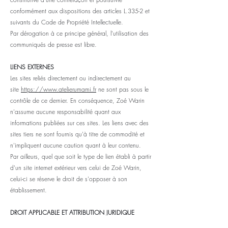
conformément aux dispositions des articles L.335-2 et
suivants du Code de Propriété Intellectuelle.
Par dérogation à ce principe général, l'utilisation des
communiqués de presse est libre.
LIENS EXTERNES
Les sites reliés directement ou indirectement au
site
https://
www.atelierumami.fr
ne sont pas sous le
contrôle de ce dernier. En conséquence, Zoé Warin
n'assume aucune responsabilité quant aux
informations publiées sur ces sites. Les liens avec des
sites tiers ne sont fournis qu'à titre de commodité et
n'impliquent aucune caution quant à leur contenu.
Par ailleurs, quel que soit le type de lien établi à partir
d'un site internet extérieur vers celui de Zoé Warin,
celui-ci se réserve le droit de s'opposer à son
établissement.
DROIT APPLICABLE ET ATTRIBUTION JURIDIQUE
Tout litige en relation avec l’utilisation du site est